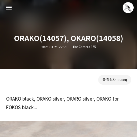
ORAKO(14057), OKARO(14058)
2021.01.21 22:51
the Camera 135
Leica Sisyphus
quanj
글 작성자: quanj
ORAKO
black, ORAKO silver, OKARO silver, ORAKO for
FOKOS black...