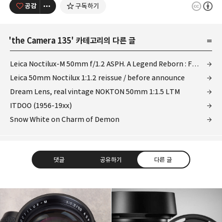
공감
구독하기
'
the Camera 135
' 카테고리의 다른 글
Leica Noctilux-M 50mm f/1.2 ASPH. A Legend Reborn : First impression
Leica 50mm Noctilux 1:1.2 reissue / before announce
Dream Lens, real vintage NOKTON 50mm 1:1.5 LTM
ITDOO (1956-19xx)
Snow White on Charm of Demon
댓글
공유하기
다른 글
Leica Sisyphus