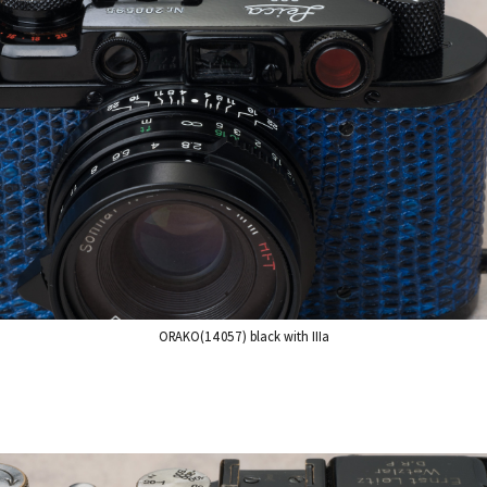
ORAKO(14057) black with IIIa