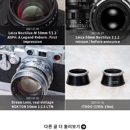
One must imagine Sisyphus happy.
카카오톡
라인
트위터
Facebo
구독하기
2021.01.30
Leica Noctilux-M 50mm f/1.2
2021.01.27
ASPH. A Legend Reborn : First
Leica 50mm Noctilux 1:1.2
impression
reissue / before announce
밴드
네이버 블로그
Pocket
Everno
2021.01.20
Dream Lens, real vintage
2021.01.16
NOKTON 50mm 1:1.5 LTM
ITDOO (1956-19xx)
다른 글 더 둘러보기