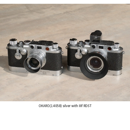
OKARO(14058) silver with IIIf RDST