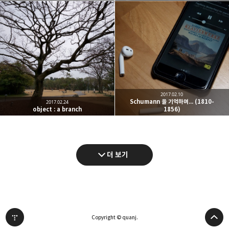
2017.02.10
Schumann 을 기억하며... (1810-
2017.02.24
object : a branch
1856)
더 보기
Copyright © quanj.