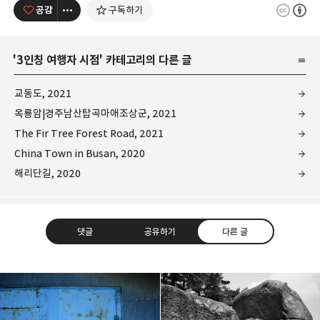
공감
구독하기
'
3인칭 여행자 시점
' 카테고리의 다른 글
교동도, 2021
옥룡암|경주남산탑곡마애조상군, 2021
The Fir Tree Forest Road, 2021
China Town in Busan, 2020
해리단길, 2020
댓글
공유하기
다른 글
Leica Sisyphus