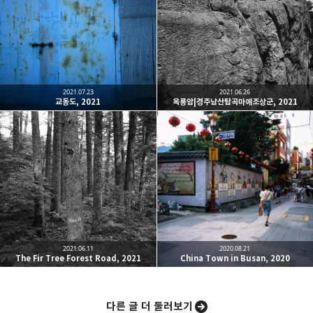
One must imagine Sisyphus happy.
카카오톡
라인
트위터
Facebo
구독하기
2021.07.23
2021.06.26
교동도, 2021
옥룡암|경주남산탑곡마애조상군, 2021
밴드
네이버 블로그
Pocket
Everno
2021.06.11
2020.08.21
The Fir Tree Forest Road, 2021
China Town in Busan, 2020
다른 글 더 둘러보기