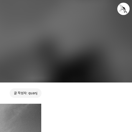
Leica Sisyphus
quanj
글 작성자: quanj