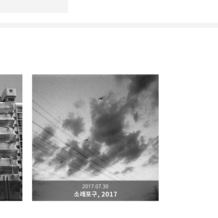
리
밴드
2017.07.30
소래포구, 2017