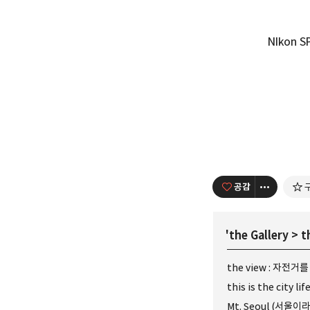
NIkon S
공감
'
the Gallery
>
t
the view : 자전거를
this is the city lif
Mt. Seoul (서울이