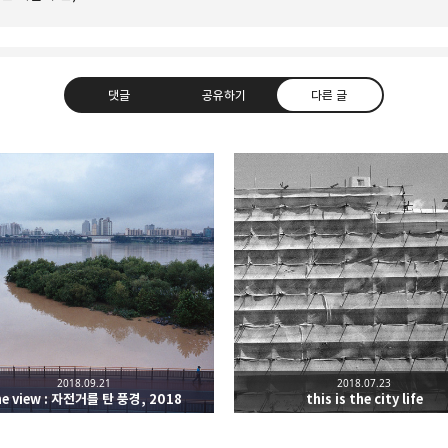
댓글
공유하기
다른 글
hus happy.
라인
트위터
Facebook
카카오스토
2018.09.21
2018.07.23
Pocket
Evernote
he view : 자전거를 탄 풍경, 2018
this is the city life