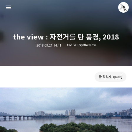
the view : 자전거를 탄 풍경, 2018
2018.09.21 14:41
the Gallery/the view
Leica Sisyphus
quanj
글 작성자: quanj