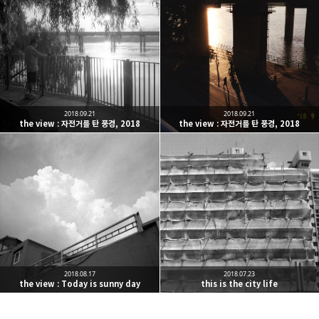
Leica Sisyphus
One must imagine Sisyphus happy.
카카오톡
라인
트위터
Facebo
구독하기
2018.09.21
2018.09.21
the view : 자전거를 탄 풍경, 2018
the view : 자전거를 탄 풍경, 2018
밴드
네이버 블로그
Pocket
Everno
2018.08.17
2018.07.23
the view : Today is sunny day
this is the city life