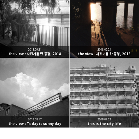
Leica Sisyphus
One must imagine Sisyphus happy.
카카오톡
라인
트위터
Facebo
구독하기
2018.09.21
2018.09.21
the view : 자전거를 탄 풍경, 2018
the view : 자전거를 탄 풍경, 2018
밴드
네이버 블로그
Pocket
Everno
2018.08.17
2018.07.23
the view : Today is sunny day
this is the city life