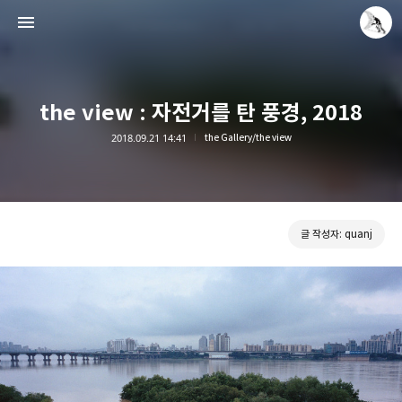
the view : 자전거를 탄 풍경, 2018
2018.09.21 14:41
the Gallery/the view
Leica Sisyphus
quanj
글 작성자: quanj