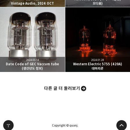
Vintage Audio, 2024 OCT
오디움)
밴드
네이버 블로그
Pocket
Everno
2024.03.14
2024.01.28
Date Code of GEC Vaccum tube
Western Electric 5755 (420A)
(생산년도 정보)
대머리관
다른 글 더 둘러보기
Copyright © quanj.