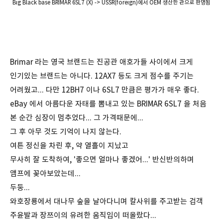
Big Black base BRIMAR 6SL7 (X) -> USSR(foreign)에서 OEM 생산한 관으로 판명됨
Brimar 라는 영국 브랜드는 진공관 애호가들 사이에서 크게
인기있는 브랜드는 아니다. 12AX7 등도 크게 점수를 주기는
어려웠고... 다만 12BH7 이나 6SL7 만큼은 평가가 매우 좋다.
eBay 에서 아름다운 자태를 뽐내고 있는 BRIMAR 6SL7 을 처음
본 순간 심장이 멈추었다... 그 가격때문에...
그 후 아무 것도 기억이 나지 않는다.
여튼 정신을 차린 후, 약 열흘이 지났고
무사히 잘 도착하여, '좋으면 얼마나 좋겠어...' 반신반의하며
앰프에 꽂아보았는데...
두둥...
와호장룡에서 대나무 숲을 날아다니며 칼사위를 주고받는 검객
주윤발과 장쯔이의 유려한 움직임이 떠올랐다...