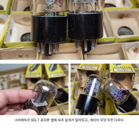
소비에트산 6GL7 운모판 옆에 보조 날개가 달려있고, 게터의 모양 또한 다르다.