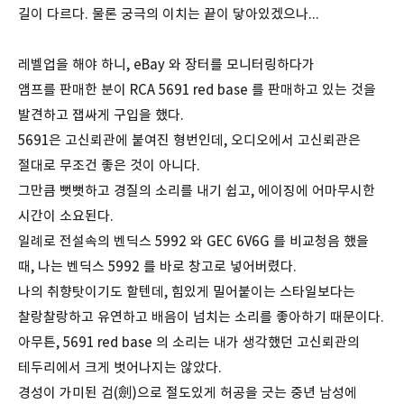
길이 다르다. 물론 궁극의 이치는 끝이 닿아있겠으나...
레벨업을 해야 하니, eBay 와 장터를 모니터링하다가
앰프를 판매한 분이 RCA 5691 red base 를 판매하고 있는 것을
발견하고 잽싸게 구입을 했다.
5691은 고신뢰관에 붙여진 형번인데, 오디오에서 고신뢰관은
절대로 무조건 좋은 것이 아니다.
그만큼 뻣뻣하고 경질의 소리를 내기 쉽고, 에이징에 어마무시한
시간이 소요된다.
일례로 전설속의 벤딕스 5992 와 GEC 6V6G 를 비교청음 했을
때, 나는 벤딕스 5992 를 바로 창고로 넣어버렸다.
나의 취향탓이기도 할텐데, 힘있게 밀어붙이는 스타일보다는
찰랑찰랑하고 유연하고 배음이 넘치는 소리를 좋아하기 때문이다.
아무튼, 5691 red base 의 소리는 내가 생각했던 고신뢰관의
테두리에서 크게 벗어나지는 않았다.
경성이 가미된 검(劍)으로 절도있게 허공을 긋는 중년 남성에