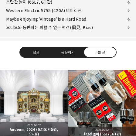
초단관 놀이 (6SL7, GT관)
Western Electric 5755 (420A) 대머리관
Maybe enjoying 'Vintage' is a Hard Road
오디오와 동반하는 피할 수 없는 편견(偏見, Bias)
댓글
공유하기
다른 글
Leica Sisyphus
One must imagine Sisyphus happy.
카카오톡
라인
트위터
Facebo
구독하기
2024.06.07
Audeum, 2024 (오디오 박물관,
2024.05.22
오디움)
초단관 놀이 (6SL7, GT관)