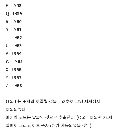
P : 19
58
Q : 19
59
R : 19
60
S : 19
61
T : 19
62
U : 19
63
V : 19
64
W : 19
65
X : 19
66
Y : 19
67
Z : 19
68
O 와 I 는 숫자와 헷갈릴 것을 우려하여 코딩 체계에서
제외되었다.
마지막 코드는 날짜인 것으로 추측된다. (
O 와 I
제외한 24개
알파벳 그리고 이후 숫자7개가 사용되었을 것임)