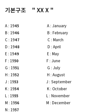
기본구조 " XX X "
A : 19
45
A : January
B : 19
46
B : February
C : 19
47
C : March
D : 19
48
D : April
E : 19
49
E : May
F : 19
50
F : June
G : 19
51
G : July
H : 19
52
H : August
J : 19
53
J : September
K : 19
54
K : October
L : 19
55
L : November
M : 19
56
M : December
N : 19
57