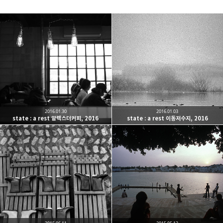
Leica Sisyphus
One must imagine Sisyphus happy.
카카오톡
라인
트위터
Facebo
구독하기
2016.01.30
2016.01.03
state : a rest 알렉스더커피, 2016
state : a rest 이동저수지, 2016
밴드
네이버 블로그
Pocket
Everno