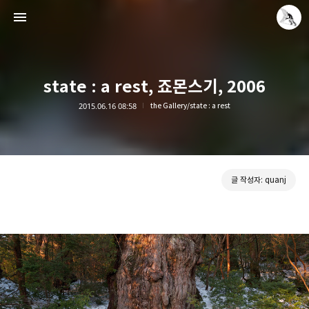
state : a rest, 죠몬스기, 2006
2015.06.16 08:58
the Gallery/state : a rest
Leica Sisyphus
quanj
글 작성자: quanj