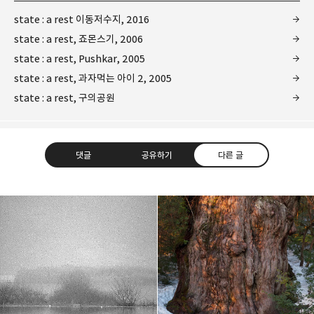
state : a rest 이동저수지, 2016
state : a rest, 죠몬스기, 2006
state : a rest, Pushkar, 2005
state : a rest, 과자먹는 아이 2, 2005
state : a rest, 구의공원
댓글
공유하기
다른 글
Leica Sisyphus
One must imagine Sisyphus happy.
카카오톡
라인
트위터
Facebo
구독하기