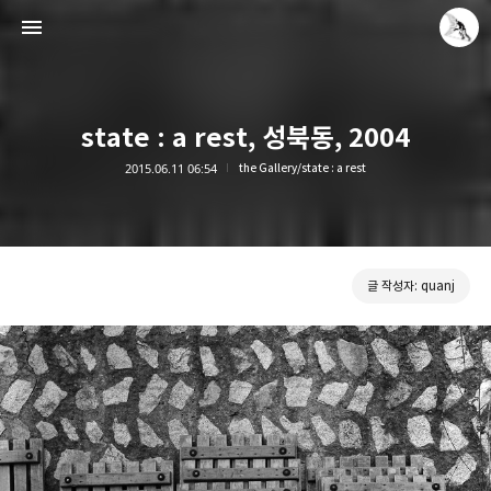
state : a rest, 성북동, 2004
2015.06.11 06:54
the Gallery/state : a rest
Leica Sisyphus
quanj
글 작성자: quanj