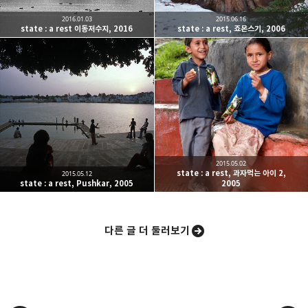
2016.01.03
2015.06.16
state : a rest 이동저수지, 2016
state : a rest, 죠몬스기, 2006
밴드
네이버 블로그
Pocket
Everno
2015.05.02
state : a rest, 과자먹는 아이 2,
2015.05.12
state : a rest, Pushkar, 2005
2005
다른 글 더 둘러보기