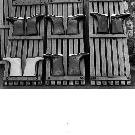
.
.
.