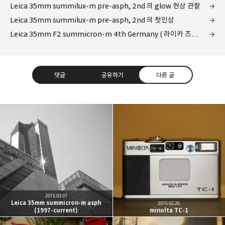
Leica 35mm summilux-m pre-asph, 2nd 의 glow 현상 관찰
Leica 35mm summilux-m pre-asph, 2nd 의 첫인상
Leica 35mm F2 summicron-m 4th Germany ( 라이카 즈미크론 렌즈 4세대 독일산 )
댓글
공유하기
다른 글
Leica Sisyphus
One must imagine Sisyphus happy.
카카오톡
라인
트위터
Facebo
구독하기
2015.03.07
Leica 35mm summicron-m asph
2015.02.26
(1997-current)
minolta TC-1
밴드
네이버 블로그
Pocket
Everno