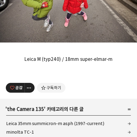
Leica M (typ240) / 18mm super-elmar-m
공감
구독하기
'
the Camera 135
' 카테고리의 다른 글
Leica 35mm summicron-m asph (1997-current)
minolta TC-1