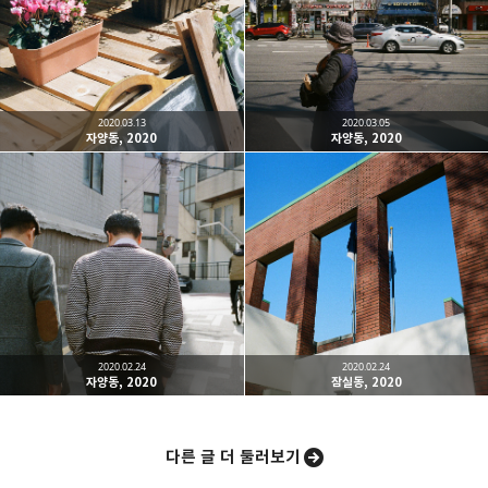
One must imagine Sisyphus happy.
카카오톡
라인
트위터
Facebo
구독하기
2020.03.13
2020.03.05
자양동, 2020
자양동, 2020
밴드
네이버 블로그
Pocket
Everno
2020.02.24
2020.02.24
자양동, 2020
잠실동, 2020
다른 글 더 둘러보기