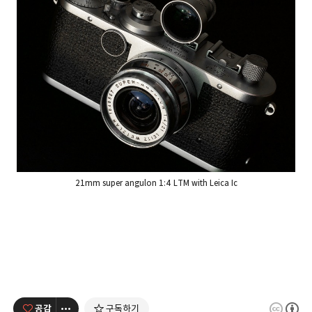
21mm super angulon 1:4 LTM with Leica Ic
공감
구독하기