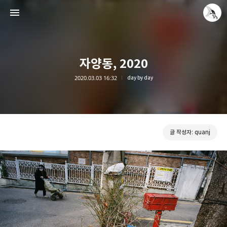
자양동, 2020
2020.03.03 16:32
day by day
Leica Sisyphus
quanj
글 작성자: quanj