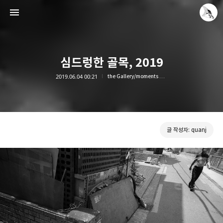
심드렁한 골목, 2019
2019.06.04 00:21
the Gallery/moments on streets
Leica Sisyphus
quanj
글 작성자: quanj