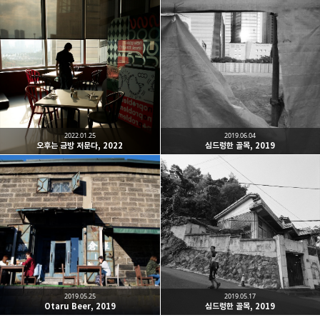
Leica Sisyphus
One must imagine Sisyphus happy.
카카오톡
라인
트위터
Facebo
구독하기
2022.01.25
2019.06.04
오후는 금방 저문다, 2022
심드렁한 골목, 2019
밴드
네이버 블로그
Pocket
Everno
2019.05.25
2019.05.17
Otaru Beer, 2019
심드렁한 골목, 2019