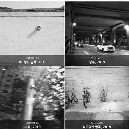
Leica Sisyphus
One must imagine Sisyphus happy.
카카오톡
라인
트위터
Facebo
구독하기
2019.05.13
2019.04.15
심드렁한 골목, 2019
성수, 2019
밴드
네이버 블로그
Pocket
Everno
2019.04.14
2019.03.08
그 봄, 2019
심드렁한 골목, 2019