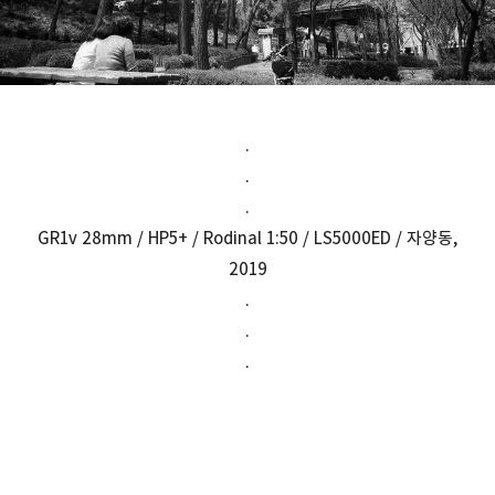
.
.
.
GR1v 28mm / HP5+ / Rodinal 1:50 / LS5000ED / 자양동,
2019
.
.
.