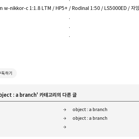
5cm w-nikkor-c 1:1.8 LTM / HP5+ / Rodinal 1:50 / LS5000ED / 자
.
.
.
구독하기
bject : a branch
' 카테고리의 다른 글
object : a branch
object : a branch