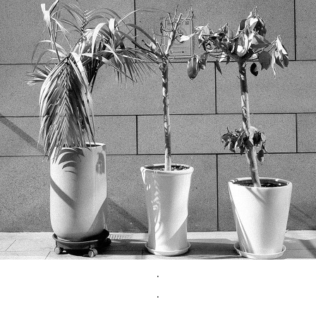
.
.
.