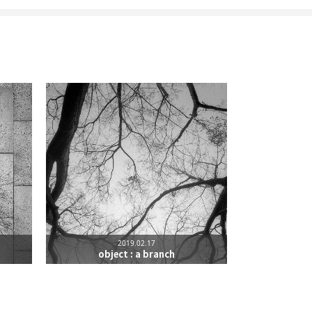
리
밴드
2019.02.17
object : a branch