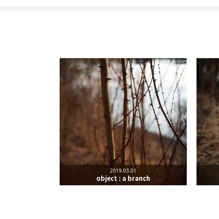
Leica Sisyphus
One must imagine Sisyp
카카오톡
구독하기
2019.03.01
네이버 블로그
object : a branch