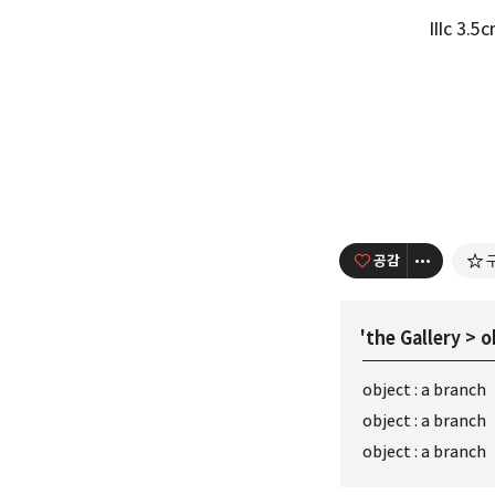
IIIc 3.
공감
'
the Gallery
>
o
object : a branch
object : a branch
object : a branch