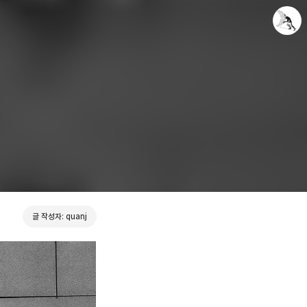
Leica Sisyphus
quanj
글 작성자: quanj