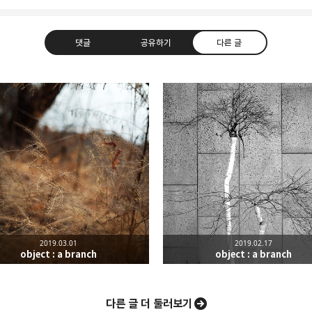
댓글
공유하기
다른 글
hus happy.
라인
트위터
Facebook
카카오스토
2019.03.01
2019.02.17
Pocket
Evernote
object : a branch
object : a branch
다른 글 더 둘러보기