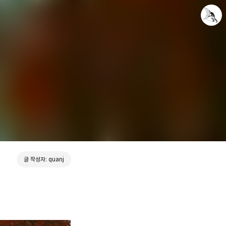
Leica Sisyphus
quanj
글 작성자: quanj