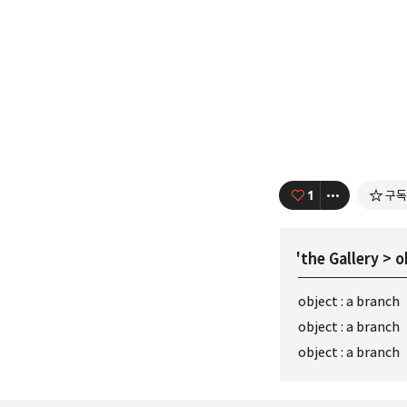
1
구독
'
the Gallery
>
o
object : a branch
object : a branch
object : a branch