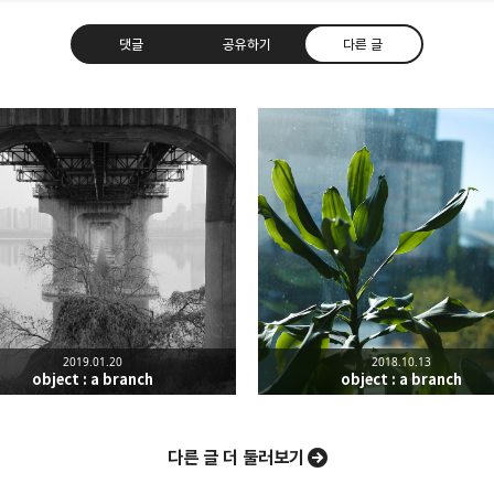
댓글
공유하기
다른 글
hus happy.
라인
트위터
Facebook
카카오스토
2019.01.20
2018.10.13
Pocket
Evernote
object : a branch
object : a branch
다른 글 더 둘러보기