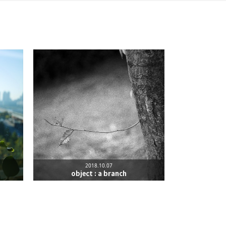
리
밴드
2018.10.07
object : a branch