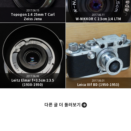
2017.06.15
Topogon 1:4 25mm T Carl
2017.06.11
Zeiss Jena
W-NIKKOR C 2.5cm 1:4 LTM
밴드
네이버 블로그
Pocket
Everno
2017.06.06
Leitz Elmar f=3.5cm 1:3.5
2017.06.01
(1930-1950)
Leica IIIf BD (1950-1953)
다른 글 더 둘러보기