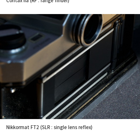
Contax IIa (RF : range finder)
Nikkormat FT2 (SLR : single lens reflex)