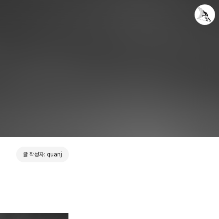
Leica Sisyphus
quanj
글 작성자: quanj