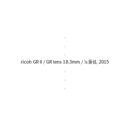
.
.
.
ricoh GR II / GR lens 18.3mm / 노들섬, 2015
.
.
.