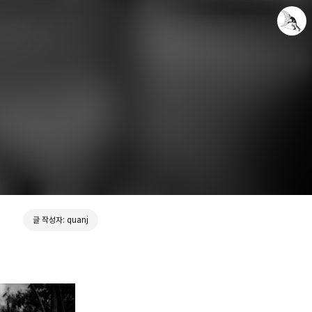
Leica Sisyphus
quanj
글 작성자: quanj