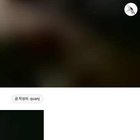
Leica Sisyphus
quanj
글 작성자: quanj