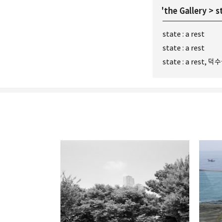
'
the Gallery
>
s
state : a rest
state : a rest
state : a rest, 덕
Leica Sisyphus
One must imagine Sisyp
카카오톡
구독하기