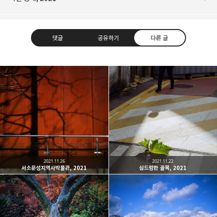
댓글
공유하기
다른 글
Leica Sisyphus
One must imagine Sisyphus happy.
카카오톡
라인
트위터
Facebo
구독하기
2021.11.26
2021.11.22
서소문성지역사박물관, 2021
심드렁한 골목, 2021
밴드
네이버 블로그
Pocket
Everno