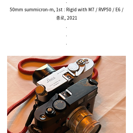
.
50mm summicron-m, 1st : Rigid with M7 / RVP50 / E6 /
종로, 2021
.
.
.