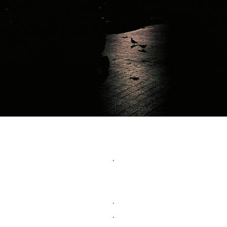
.
.
.